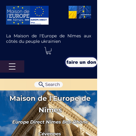
La Maison de l'Europe de Nîmes aux
côtés du peuple ukrainien
faire un don
Search
Maison de l'Europe de
Nîmes
Europe Direct Nîmes Bas-Rhône
à l'affiche
Cévennes