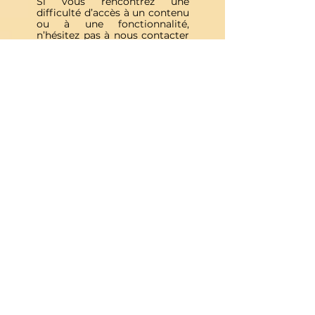
handicap.
Si vous rencontrez une
difficulté d’accès à un contenu
ou à une fonctionnalité,
n’hésitez pas à nous contacter
afin que nous puissions vous
accompagner et améliorer
votre expérience.
Inscris-toi à notre 
Newsletter
E-mail
*
Valider
J'accepte de recevoir vos e-mails et 
confirme avoir pris connaissance 
de votre politique de 
confidentialité et mentions légales.