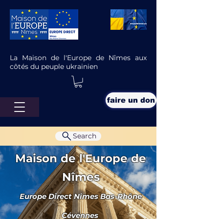
La Maison de l'Europe de Nîmes aux
côtés du peuple ukrainien
faire un don
Search
Maison de l'Europe de
Nîmes
Europe Direct Nîmes Bas-Rhône
à l'affiche
Cévennes