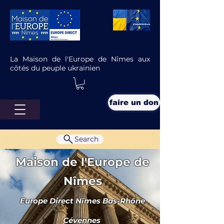
La Maison de l'Europe de Nîmes aux
côtés du peuple ukrainien
faire un don
Search
Maison de l'Europe de
Nîmes
Europe Direct Nîmes Bas-Rhône
État de droit : la Commission
européenne déclenche des
Cévennes