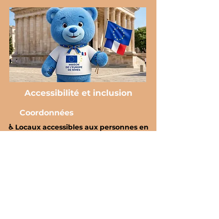
Accessibilité et inclusion
Coordonnées
♿️ Locaux accessibles aux personnes en
situation de handicap
Nous nous engageons à
rendre ce site accessible à
toutes et à tous, y compris aux
personnes en situation de
handicap.
Si vous rencontrez une
difficulté d’accès à un contenu
ou à une fonctionnalité,