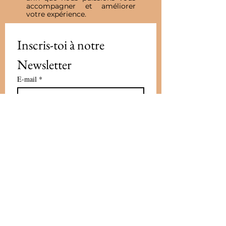
accompagner et améliorer
votre expérience.
Inscris-toi à notre 
Newsletter
E-mail
*
Valider
J'accepte de recevoir vos e-mails et 
confirme avoir pris connaissance 
de votre politique de 
confidentialité et mentions légales.
Vous pouvez vous désinscrire à 
tout moment en cliquant sur le lien 
présent dans nos emails
*