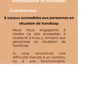
Accessibilité et inclusion
Coordonnées
♿️ Locaux accessibles aux personnes en
situation de handicap
Nous nous engageons à
rendre ce site accessible à
toutes et à tous, y compris aux
personnes en situation de
handicap.
Si vous rencontrez une
difficulté d’accès à un contenu
ou à une fonctionnalité,
n’hésitez pas à nous contacter
afin que nous puissions vous
accompagner et améliorer
votre expérience.
Inscris-toi à notre 
Newsletter
E-mail
*