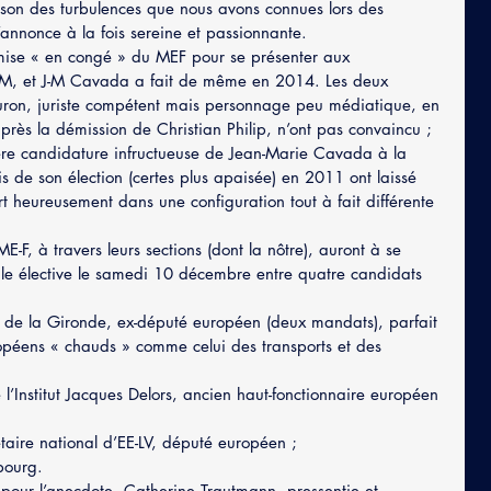
ison des turbulences que nous avons connues lors des 
s’annonce à la fois sereine et passionnante.
 mise « en congé » du MEF pour se présenter aux 
M, et J-M Cavada a fait de même en 2014. Les deux 
auron, juriste compétent mais personnage peu médiatique, en 
ès la démission de Christian Philip, n’ont pas convaincu ; 
ière candidature infructueuse de Jean-Marie Cavada à la 
de son élection (certes plus apaisée) en 2011 ont laissé 
t heureusement dans une configuration tout à fait différente 
-F, à travers leurs sections (dont la nôtre), auront à se 
e élective le samedi 10 décembre entre quatre candidats 
é de la Gironde, ex-député européen (deux mandats), parfait 
opéens « chauds » comme celui des transports et des 
 l’Institut Jacques Delors, ancien haut-fonctionnaire européen 
aire national d’EE-LV, député européen ;  
bourg. 
our l’anecdote, Catherine Trautmann, pressentie et 