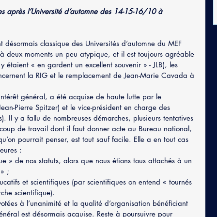
es après l’Université d’automne des 14-15-16/10 à 
désormais classique des Universités d’automne du MEF 
 à deux moments un peu atypique, et il est toujours agréable 
y étaient « en gardent un excellent souvenir » - JLB), les 
oncernent la RIG et le remplacement de Jean-Marie Cavada à 
ntérêt général, a été acquise de haute lutte par le 
Jean-Pierre Spitzer) et le vice-président en charge des 
as). Il y a fallu de nombreuses démarches, plusieurs tentatives 
ucoup de travail dont il faut donner acte au Bureau national, 
qu’on pourrait penser, est tout sauf facile. Elle a en tout cas 
eures :
que » de nos statuts, alors que nous étions tous attachés à un 
» ;
catifs et scientifiques (par scientifiques on entend « tournés 
rche scientifique).
votées à l’unanimité et la qualité d’organisation bénéficiant 
énéral est désormais acquise. Reste à poursuivre pour 