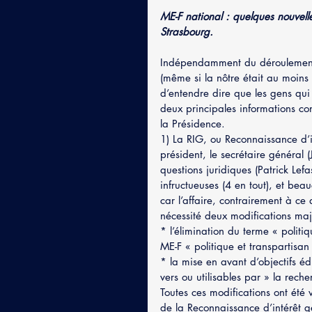
ME-F national : quelques nouvell
Strasbourg.
Indépendamment du déroulement 
(même si la nôtre était au moins
d’entendre dire que les gens qui 
deux principales informations c
la Présidence.
1) La RIG, ou Reconnaissance d’i
président, le secrétaire général (
questions juridiques (Patrick Lef
infructueuses (4 en tout), et bea
car l’affaire, contrairement à ce 
nécessité deux modifications maj
* l’élimination du terme « politi
ME-F « politique et transpartisan 
* la mise en avant d’objectifs édu
vers ou utilisables par » la reche
Toutes ces modifications ont été 
de la Reconnaissance d’intérêt g