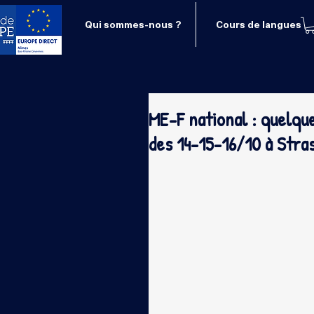
Qui sommes-nous ?
Cours de langues
ME-F national : quelqu
des 14-15-16/10 à Stra