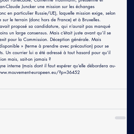
Jean-Claude Juncker une mission sur les échanges 
c en particulier Russie/UE), laquelle mission exige, selon 
 sur le terrain (donc hors de France) et à Bruxelles.
 avait proposé sa candidature, qui n’aurait pas manqué 
oins un large consensus. Mais c’était juste avant qu’il se 
rexit pour la Commission. Déception générale. Mais 
« disponible » (terme à prendre avec précaution) pour se 
ts. Un courrier lui a été adressé à tout hasard pour qu’il 
ion mais, sait-on jamais ?
ne interne (mais dont il faut espérer qu’elle débordera au-
://www.mouvement-europeen.eu/?p=36452