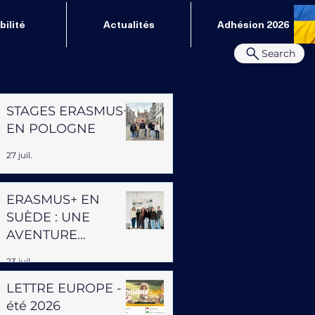
ilité
Actualités
Adhésion 2026
Search
STAGES ERASMUS+
EN POLOGNE
27 juil.
ERASMUS+ EN
SUÈDE : UNE
AVENTURE
PROFESSIONNELLE
23 juil.
ET HUMAINE
LETTRE EUROPE -
été 2026