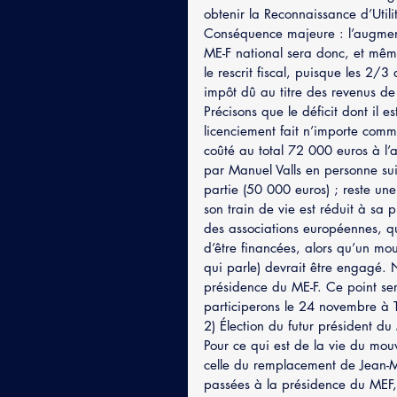
obtenir la Reconnaissance d’Utili
Conséquence majeure : l’augmenta
ME-F national sera donc, et mê
le rescrit fiscal, puisque les 2/
impôt dû au titre des revenus d
Précisons que le déficit dont il e
licenciement fait n’importe com
coûté au total 72 000 euros à l’
par Manuel Valls en personne su
partie (50 000 euros) ; reste une
son train de vie est réduit à sa p
des associations européennes, qui
d’être financées, alors qu’un mou
qui parle) devrait être engagé. 
présidence du ME-F. Ce point se
participerons le 24 novembre à 
2) Élection du futur président du
Pour ce qui est de la vie du mou
celle du remplacement de Jean
passées à la présidence du MEF, 