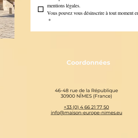
mentions légales.
Vous pouvez vous désinscrire à tout moment en 
*
Coordonnées
46-48 rue de la République
30900 NÎMES (France)
+33 (0) 4 66 21 77 50
info@maison-europe-nimes.eu