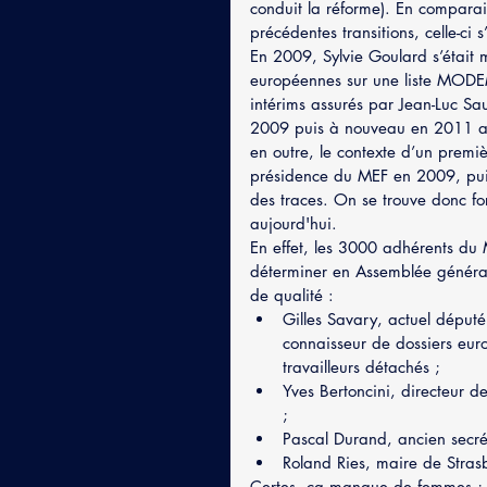
conduit la réforme). En compara
précédentes transitions, celle-ci 
En 2009, Sylvie Goulard s’était
européennes sur une liste MODE
intérims assurés par Jean-Luc S
2009 puis à nouveau en 2011 apr
en outre, le contexte d’un prem
présidence du MEF en 2009, puis 
des traces. On se trouve donc for
aujourd'hui.
En effet, les 3000 adhérents du ME
déterminer en Assemblée général
de qualité : 
Gilles Savary, actuel déput
connaisseur de dossiers eur
travailleurs détachés ;  
Yves Bertoncini, directeur de
;  
Pascal Durand, ancien secrét
Roland Ries, maire de Stras
Certes, ça manque de femmes ; p