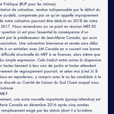
té Publique (RUP pour les intimes).
tion de cotisation, rendue indispensable par le déficit du 
me au-delà, compensée par ce qu’on appelle improprement 
3 de notre cotisation pourront être déduits en 2018 de notre 
e 2017. Nous reviendrons sur ce point en réunion MEF-30.
st question ici est pour l’essentiel la conséquence d’un 
ment par le prédécesseur de Jean-Marie Cavada, qui aura 
association. Une subvention bienvenue et versée sans délai 
ite à un entretien avec J-M Cavada en a couvert une bonne 
 difficulté structurelle du MEF à se financer, alors même que 
lus simple expression. Cela traduit entre autres la dispersion 
 toutes tiennent à leur coin de jardin et toutes attendent 
vement de regroupement pourrait, et selon moi (c’est J-L B 
Nous en reparlerons, y compris avec le ou les candidats à la 
ra discuté au Comité de Liaison du Sud Ouest auquel nous 
Toulouse.
 ME-F
vement, une autre nouvelle importante (quoiqu’attendue) est 
-Marie Cavada en décembre 2016 après cinq années 
remplacement exigé par les statuts (dont il a lui-même 