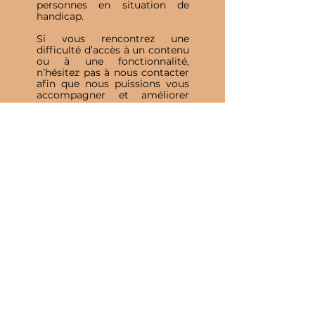
personnes en situation de
handicap.
Si vous rencontrez une
difficulté d’accès à un contenu
ou à une fonctionnalité,
n’hésitez pas à nous contacter
afin que nous puissions vous
accompagner et améliorer
votre expérience.
Inscris-toi à notre 
Newsletter
E-mail
*
Valider
J'accepte de recevoir vos e-mails et 
confirme avoir pris connaissance 
de votre politique de 