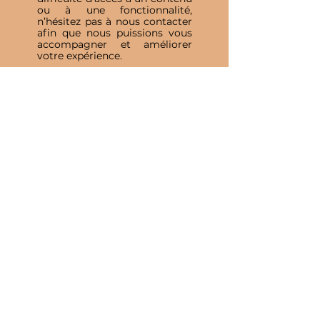
ou à une fonctionnalité,
n’hésitez pas à nous contacter
afin que nous puissions vous
accompagner et améliorer
votre expérience.
Inscris-toi à notre 
Newsletter
E-mail
*
Valider
J'accepte de recevoir vos e-mails et 
confirme avoir pris connaissance 
de votre politique de 
confidentialité et mentions légales.
Vous pouvez vous désinscrire à 
tout moment en cliquant sur le lien 