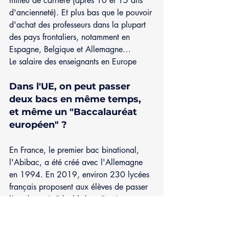
milieu de carrière (après 10 et 15 ans 
d'ancienneté). Et plus bas que le pouvoir 
d'achat des professeurs dans la plupart 
des pays frontaliers, notamment en 
Espagne, Belgique et Allemagne…
Le salaire des enseignants en Europe
Dans l'UE, on peut passer 
deux bacs en même temps, 
et même un "Baccalauréat 
européen" ? 
En France, le premier bac binational, 
l'Abibac, a été créé avec l'Allemagne 
en 1994. En 2019, environ 230 lycées 
français proposent aux élèves de passer 
l'un des trois "double-bacs" existant 
dans l'UE : l'Abibac, le Bachibac ou 
l'Esabac. Ce qui leur permet de 