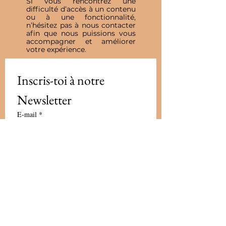
Si vous rencontrez une
difficulté d’accès à un contenu
ou à une fonctionnalité,
n’hésitez pas à nous contacter
afin que nous puissions vous
accompagner et améliorer
votre expérience.
Inscris-toi à notre 
Newsletter
E-mail
*
Valider
J'accepte de recevoir vos e-mails et 
confirme avoir pris connaissance 
de votre politique de 
confidentialité et mentions légales.
Vous pouvez vous désinscrire à 