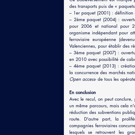
des transports puis de « paquets 
– 1er paquet (2001) : définition 
– 2ème paquet (2004) : ouverture
pour 2006 et national pour 2
organisme indépendant pour attri
ferroviaire européenne (deven
Valenciennes, pour établir des r
– 3ème paquet (2007) : ouvertur
en 2010 avec possibilité de cab
– 4ème paquet (2013) : création
la concurrence des marchés natio
Open access
- de tous les opérat
En conclusion
Avec le recul, on peut conclure,
un même parcours, mais cela n'a 
réduction des subventions publiq
route. D'autre part, la prolif
compagnies ferroviaires concurre
lesquels se retrouvent les gr