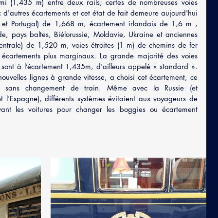
mi (1,435 m) entre deux rails; certes de nombreuses voies 
 d'autres écartements et cet état de fait demeure aujourd'hui 
 et Portugal) de 1,668 m, écartement irlandais de 1,6 m , 
de, pays baltes, Biélorussie, Moldavie, Ukraine et anciennes 
entrale) de 1,520 m, voies étroites (1 m) de chemins de fer 
 écartements plus marginaux. La grande majorité des voies 
 sont à l’écartement 1,435m, d'ailleurs appelé « standard ». 
ouvelles lignes à grande vitesse, a choisi cet écartement, ce 
ne sans changement de train. Même avec la Russie (et 
 l'Espagne), différents systèmes évitaient aux voyageurs de 
vant les voitures pour changer les boggies ou écartement 