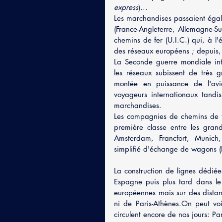
express
)...
Les marchandises passaient égalem
(France-Angleterre, Allemagne-Su
chemins de fer (U.I.C.) qui, à l'
des réseaux européens ; depuis,
La Seconde guerre mondiale int
les réseaux subissent de très gr
montée en puissance de l'avia
voyageurs internationaux tandis 
marchandises.
Les compagnies de chemins de fe
première classe entre les grande
Amsterdam, Francfort, Munich,
simplifié d'échange de wagons (E
La construction de lignes dédiée
Espagne puis plus tard dans le 
européennes mais sur des distanc
ni de Paris-Athènes.On peut voi
circulent encore de nos jours: P