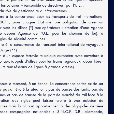
ferroviaires » (ensemble de directives) par l'U.E. :
du rôle de gestionnaire d'infrastructures.
 à la concurrence pour les transports de fret international 
007 ; pour chaque État membre obligation de créer un 
buer les sillons (*) aux opérateurs ; création d'une Agence 
ue depuis Agence de l'U.E. pour les chemins de fer), à 
ègles de sécurité communes.
e à la concurrence du transport international de voyageurs 
otage (**)
 d'un espace ferroviaire unique européen avec ouverture à 
naux (appels d'offres pour les trains régionaux, accès libre -
eurs aux réseaux de lignes à grande vitesse).
 pour le moment, à un échec. La concurrence certes existe sur 
pas amélioré la situation : pas de baisse des tarifs, pas de 
ues et pas de hausse de la part de marché du rail face à la 
ération des sigles peut laisser croire à une éclosion de 
ntes mais la plupart appartiennent à des oligopoles derrière 
andes compagnies nationales : S.N.C.F, D.B. allemande, 