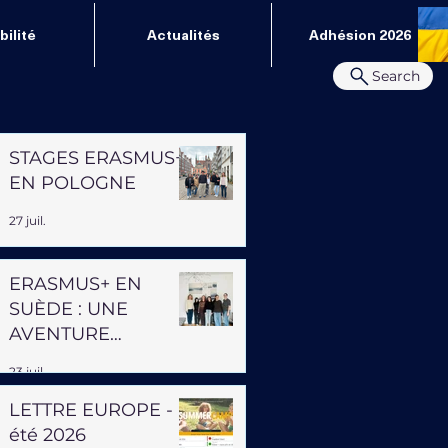
ilité
Actualités
Adhésion 2026
Search
STAGES ERASMUS+
EN POLOGNE
27 juil.
ERASMUS+ EN
SUÈDE : UNE
AVENTURE
PROFESSIONNELLE
23 juil.
ET HUMAINE
LETTRE EUROPE -
été 2026