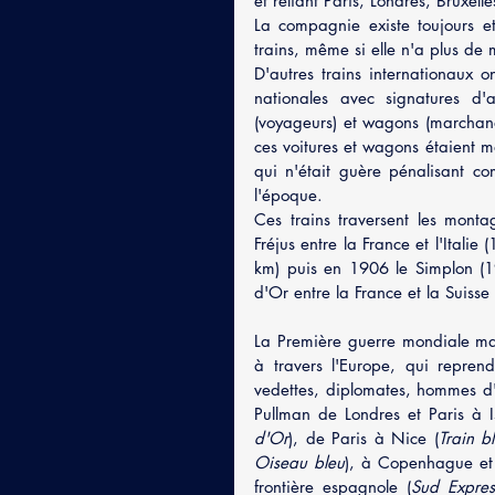
et reliant Paris, Londres, Bruxell
La compagnie existe toujours et
trains, même si elle n'a plus de 
D'autres trains internationaux 
nationales avec signatures d'a
(voyageurs) et wagons (marchandis
ces voitures et wagons étaient m
qui n'était guère pénalisant co
l'époque.
Ces trains traversent les monta
Fréjus entre la France et l'Italie
km) puis en 1906 le Simplon (1
d'Or entre la France et la Suisse
La Première guerre mondiale marq
à travers l'Europe, qui repren
vedettes, diplomates, hommes d'af
Pullman de Londres et Paris à I
d'Or
), de Paris à Nice (
Train b
Oiseau bleu
), à Copenhague et j
frontière espagnole (
Sud Expres