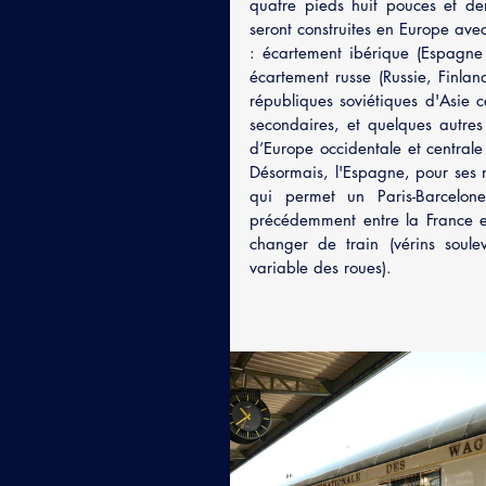
quatre pieds huit pouces et de
seront construites en Europe avec
: écartement ibérique (Espagne
écartement russe (Russie, Finlan
républiques soviétiques d'Asie c
secondaires, et quelques autres
d’Europe occidentale et centrale
Désormais, l'Espagne, pour ses n
qui permet un Paris-Barcelo
précédemment entre la France et
changer de train (vérins soule
variable des roues).