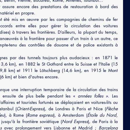
es, Berlin, Vienne, Bucarest, Rome, Athènes, Istanbul...
 assure encore des prestations de restauration à bord des 
matériel en propre.
ont été mis en œuvre par les compagnies de chemins de fer 
ccords entre elles pour gérer la circulation des voitures 
es) à travers les frontières. D’ailleurs, la plupart du temps, 
anœuvrés à la frontière pour passer d'un train à un autre, ce 
mpte-tenu des contrôles de douane et de police existants à 
gnes par des tunnels toujours plus audacieux : en 1871 le 
 (13,6 km), en 1882 le St Gothard entre la Suisse et l'Italie (15 
9,8 km) et 1911 le Lötschberg (14,6 km), en 1915 le Mont 
 (6 km) et bien d'autres encore.
ue une interruption temporaire de la circulation des trains 
d ensuite de plus belle pendant les « 
années folles »
. Les 
faires et touristes fortunés se déplaçaient en voitures-lits ou 
stanbul (
Orient-Express
), de Londres à Paris et Nice (
Flèche 
leu
), à Rome (
Rome express
), à Amsterdam (
Étoile du Nord, 
usqu'à la frontière soviétique (
Nord Express
), de Paris à la 
s
 avec prolongement vers Lisbonne et Madrid ; 
Barcelona 