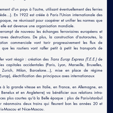
ent d'un pays à l'autre, utilisant éventuellement des ferries 
ède...). En 1922 est créée à Paris l'Union internationale des 
époque, ne réunissait pour coopérer et unifier les normes que 
 elle est devenue une organisation mondiale.
errompt de nouveau les échanges ferroviaires européens et 
aves destructions. De plus, la construction d'autoroutes, la 
tion commerciale vont tarir progressivement les flux de 
que les routiers vont rafler petit à petit les transports de 
r vont réagir : création des 
Trans Europ Express (T.E.E.)
 de 
s capitales occidentales (Paris, Lyon, Marseille, Bruxelles, 
 Zurich, Milan, Barcelone...), mise en place de régime 
urop), électrification des principaux axes internationaux
s à la grande vitesse en Italie, en France, en Allemagne, en 
Benelux et en Angleterre) va bénéficier aux relations intra-
es plus courtes qu'à la Belle époque : plus de Paris-Istanbul 
r néanmoins deux trains qui fleurent bon les années 20 et 
aris-Moscou et Nice-Moscou.