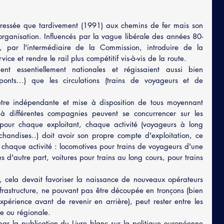
éressée que tardivement (1991) aux chemins de fer mais son 
 organisation. Influencés par la vague libérale des années 80-
 par l'intermédiaire de la Commission, introduire de la 
ice et rendre le rail plus compétitif vis-à-vis de la route.
ent essentiellement nationales et régissaient aussi bien 
, ponts...) que les circulations (trains de voyageurs et de 
t être indépendante et mise à disposition de tous moyennant 
à différentes compagnies peuvent se concurrencer sur les 
pour chaque exploitant, chaque activité (voyageurs à long 
handises..) doit avoir son propre compte d'exploitation, ce 
chaque activité : locomotives pour trains de voyageurs d'une 
 d'autre part, voitures pour trains au long cours, pour trains 
, cela devait favoriser la naissance de nouveaux opérateurs 
nfrastructure, ne pouvant pas être découpée en tronçons (bien 
xpérience avant de revenir en arrière), peut rester entre les 
e ou régionale.
r la publication du Livre blanc sur la politique européenne 