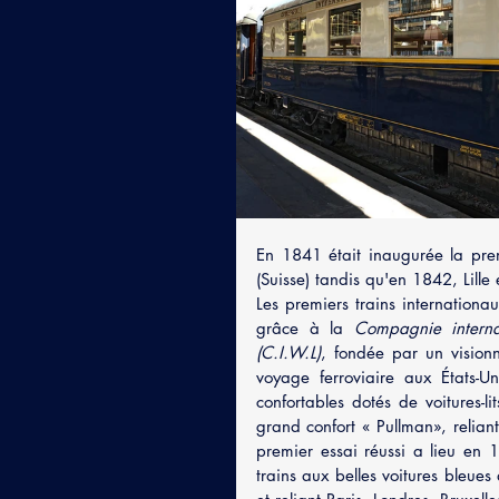
En 1841 était inaugurée la prem
(Suisse) tandis qu'en 1842, Lille
Les premiers trains internationa
grâce à la 
Compagnie interna
(C.I.W.L)
, fondée par un vision
voyage ferroviaire aux États-Uni
confortables dotés de voitures-li
grand confort « Pullman», relian
premier essai réussi a lieu en 1
trains aux belles voitures bleu