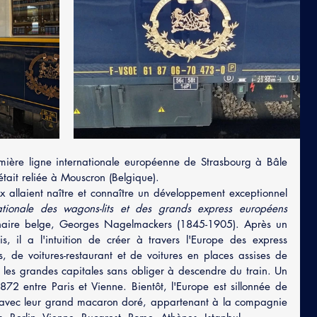
ière ligne internationale européenne de Strasbourg à Bâle 
 était reliée à Mouscron (Belgique).
ux allaient naître et connaître un développement exceptionnel 
tionale des wagons-lits et des grands express européens 
naire belge, Georges Nagelmackers (1845-1905). Après un 
s, il a l'intuition de créer à travers l'Europe des express 
ts, de voitures-restaurant et de voitures en places assises de 
t les grandes capitales sans obliger à descendre du train. Un 
872 entre Paris et Vienne. Bientôt, l'Europe est sillonnée de 
es avec leur grand macaron doré, appartenant à la compagnie 