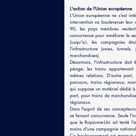
L'action de l'Union européenne
L'Union européenne ne s'est int
intervention va bouleverser leur
90, les pays membres veulent,
concurrence pour améliorer le serv
Jusqu'ici, les compagnies étai
l'infrastructure (voies, tunnels
marchandises).
Désormais, l'infrastructure doi
péage; les trains appartenant 
mêmes relations. D'autre part, 
parcours, trains régionaux, marc
qui suppose un matériel dédié à 
part, pour trains de marchandises
régionaux.
Dans l'esprit de ses concepteurs
se faisant concurrence. Seule l'i
que le Royaume-Uni ait tenté l'e
mains d'une compagnie national
Ce bouleversement est marqué pa