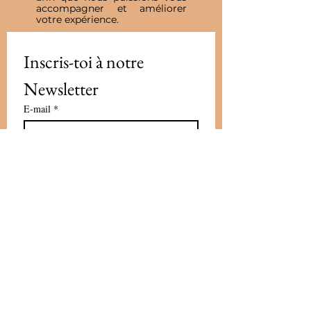
accompagner et améliorer
votre expérience.
Inscris-toi à notre 
Newsletter
E-mail
*
Valider
J'accepte de recevoir vos e-mails et 
confirme avoir pris connaissance 
de votre politique de 
confidentialité et mentions légales.
Vous pouvez vous désinscrire à 
tout moment en cliquant sur le lien 
présent dans nos emails
*