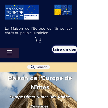
La Maison de l'Europe de Nîmes aux
côtés du peuple ukrainien
faire un don
Search
Maison de l'Europe de
Nîmes
Europe Direct Nîmes Bas-Rhône
3/10 - Réunion d'info
Envie de partir à l'étranger, connaître 
Cévennes