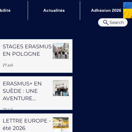
ilité
Actualités
Adhésion 2026
Search
STAGES ERASMUS+
EN POLOGNE
27 juil.
ERASMUS+ EN
SUÈDE : UNE
AVENTURE
PROFESSIONNELLE
23 juil.
ET HUMAINE
LETTRE EUROPE -
été 2026