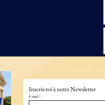
Inscris-toi à notre Newsletter
E-mail
*