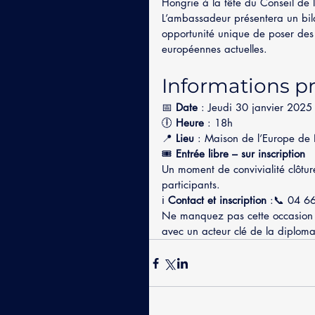
Hongrie à la tête du Conseil de 
L’ambassadeur présentera un bila
opportunité unique de poser des
européennes actuelles.
Informations p
📅 
Date
 : Jeudi 30 janvier 2025
🕕 
Heure
 : 18h
📍 
Lieu
 : Maison de l’Europe d
🎟 
Entrée libre – sur inscription
Un moment de convivialité clôture
participants.
ℹ️ 
Contact et inscription
 :📞 04 6
Ne manquez pas cette occasion d
avec un acteur clé de la diploma