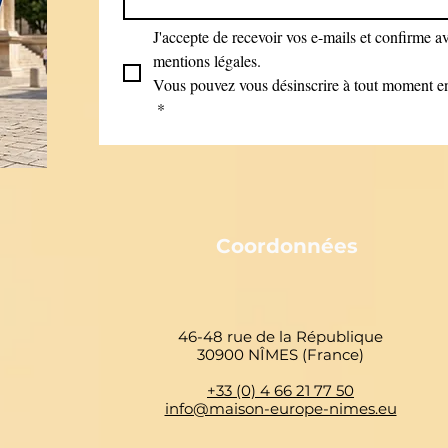
J'accepte de recevoir vos e-mails et confirme avo
mentions légales.
Vous pouvez vous désinscrire à tout moment en 
*
Coordonnées
46-48 rue de la République
30900 NÎMES (France)
+33 (0) 4 66 21 77 50
info@maison-europe-nimes.eu