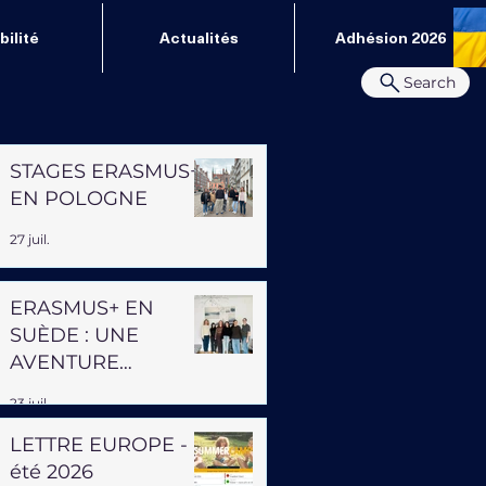
ilité
Actualités
Adhésion 2026
Search
STAGES ERASMUS+
EN POLOGNE
27 juil.
ERASMUS+ EN
SUÈDE : UNE
AVENTURE
PROFESSIONNELLE
23 juil.
ET HUMAINE
LETTRE EUROPE -
été 2026