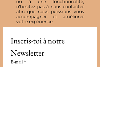
ou à une fonctionnalité,
n’hésitez pas à nous contacter
afin que nous puissions vous
accompagner et améliorer
votre expérience.
Inscris-toi à notre 
Newsletter
E-mail
*
Valider
J'accepte de recevoir vos e-mails et 
confirme avoir pris connaissance 
de votre politique de 
confidentialité et mentions légales.
Vous pouvez vous désinscrire à 
tout moment en cliquant sur le lien 