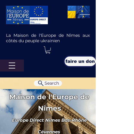
La Maison de l'Europe de Nîmes aux
côtés du peuple ukrainien
faire un don
Search
Maison de l'Europe de
Nîmes
Europe Direct Nîmes Bas-Rhône
Interview de Christine Pretceille,
inspectrice de l’Éducation
Cévennes