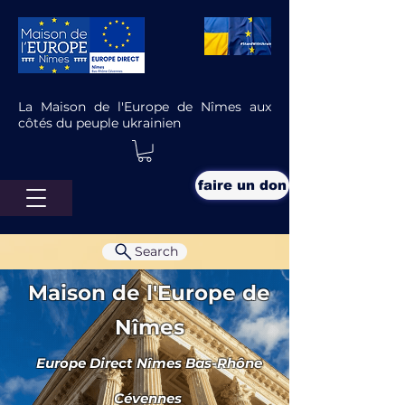
La Maison de l'Europe de Nîmes aux
côtés du peuple ukrainien
faire un don
Search
Maison de l'Europe de
Nîmes
Europe Direct Nîmes Bas-Rhône
L’Europe et la migration légale
de travail
Cévennes