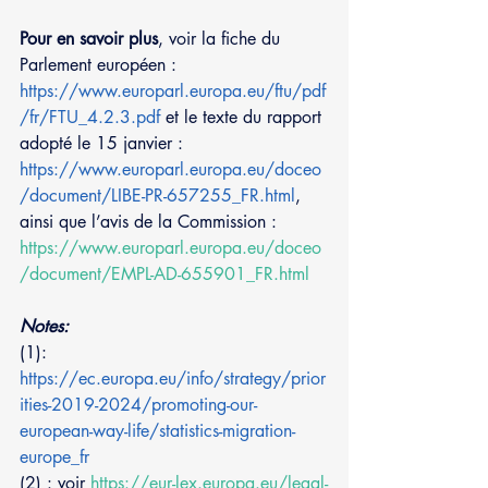
Pour en savoir plus
, voir la fiche du 
Parlement européen : 
https://www.europarl.europa.eu/ftu/pdf
/fr/FTU_4.2.3.pdf
 et le texte du rapport 
adopté le 15 janvier : 
https://www.europarl.europa.eu/doceo
/document/LIBE-PR-657255_FR.html
, 
ainsi que l’avis de la Commission : 
https://www.europarl.europa.eu/doceo
/document/EMPL-AD-655901_FR.html
Notes:
(1): 
https://ec.europa.eu/info/strategy/prior
ities-2019-2024/promoting-our-
european-way-life/statistics-migration-
europe_fr
(2) : voir 
https://eur-lex.europa.eu/legal-