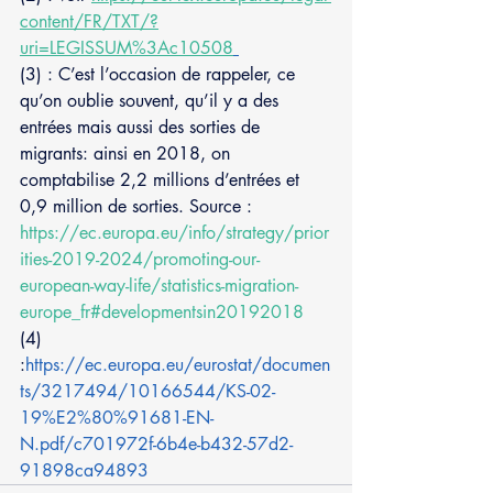
content/FR/TXT/?
uri=LEGISSUM%3Ac10508
(3) : C’est l’occasion de rappeler, ce 
qu’on oublie souvent, qu’il y a des 
entrées mais aussi des sorties de 
migrants: ainsi en 2018, on 
comptabilise 2,2 millions d’entrées et 
0,9 million de sorties. Source : 
https://ec.europa.eu/info/strategy/prior
ities-2019-2024/promoting-our-
european-way-life/statistics-migration-
europe_fr#developmentsin20192018
(4) 
:
https://ec.europa.eu/eurostat/documen
ts/3217494/10166544/KS-02-
19%E2%80%91681-EN-
N.pdf/c701972f-6b4e-b432-57d2-
91898ca94893