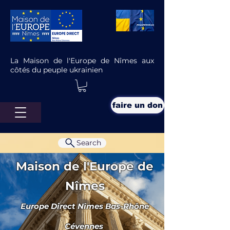
La Maison de l'Europe de Nîmes aux
côtés du peuple ukrainien
faire un don
Search
Maison de l'Europe de
Nîmes
Europe Direct Nîmes Bas-Rhône
L’UE agit pour l'égalité hommes-
femmes : comment ?
Cévennes