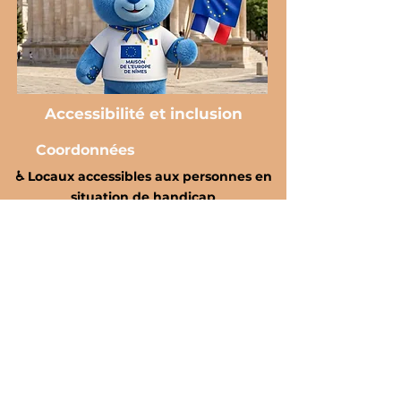
Accessibilité et inclusion
Coordonnées
♿️ Locaux accessibles aux personnes en
situation de handicap
Nous nous engageons à
rendre ce site accessible à
toutes et à tous, y compris aux
personnes en situation de
handicap.
Si vous rencontrez une
difficulté d’accès à un contenu
ou à une fonctionnalité,
n’hésitez pas à nous contacter
afin que nous puissions vous
accompagner et améliorer
votre expérience.