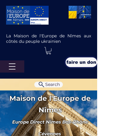
La Maison de l'Europe de Nîmes aux
côtés du peuple ukrainien
faire un don
Search
Maison de l'Europe de
Nîmes
Europe Direct Nîmes Bas-Rhône
La Maison de l’Europe participe
au Service National Universel en
Cévennes