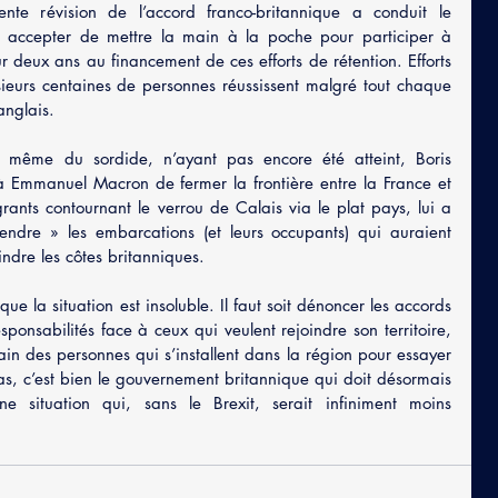
te révision de l’accord franco-britannique a conduit le 
accepter de mettre la main à la poche pour participer à 
r deux ans au financement de ces efforts de rétention. Efforts 
ieurs centaines de personnes réussissent malgré tout chaque 
anglais.
 même du sordide, n’ayant pas encore été atteint, Boris 
Emmanuel Macron de fermer la frontière entre la France et 
nts contournant le verrou de Calais via le plat pays, lui a 
dre » les embarcations (et leurs occupants) qui auraient 
indre les côtes britanniques.
e la situation est insoluble. Il faut soit dénoncer les accords 
sponsabilités face à ceux qui veulent rejoindre son territoire, 
in des personnes qui s’installent dans la région pour essayer 
s, c’est bien le gouvernement britannique qui doit désormais 
 situation qui, sans le Brexit, serait infiniment moins 