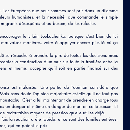
ue. Les Européens que nous sommes sont pris dans un dilemme 
valeurs humanistes, et la nécessité, que commande le simple 
 migrants désespérés et au besoin, de les refouler.
encourager le vilain Loukachenko, puisque c’est bien de lui 
es mauvaises manières, voire à appuyer encore plus là où ça 
û se résoudre à prendre la pire de toutes les décisions -mais 
cepter la construction d’un mur sur toute la frontière entre la 
éens et même, accepter qu’il soit en partie financé sur des 
onse est malaisée. Une partie de l’opinion considère que 
 Mais sans doute l’opinion majoritaire est-elle qu’il ne faut pas 
moustachu. C’est à lui maintenant de prendre en charge tous 
mis en danger et même en danger de mort en cette saison. Et 
 de redoutables moyens de pression qu’elle utilise déjà.
 fois la réaction a été rapide, et ce sont des familles entières, 
nes, qui en paient le prix.