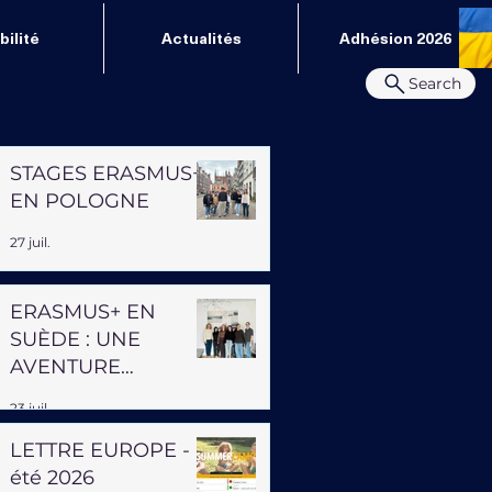
ilité
Actualités
Adhésion 2026
Search
STAGES ERASMUS+
EN POLOGNE
27 juil.
ERASMUS+ EN
SUÈDE : UNE
AVENTURE
PROFESSIONNELLE
23 juil.
ET HUMAINE
LETTRE EUROPE -
été 2026