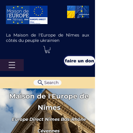
La Maison de l'Europe de Nîmes aux
côtés du peuple ukrainien
faire un don
Search
Maison de l'Europe de
Nîmes
Europe Direct Nîmes Bas-Rhône
Le chômage, c’est désormais
aussi l’affaire de l’Europe
Cévennes