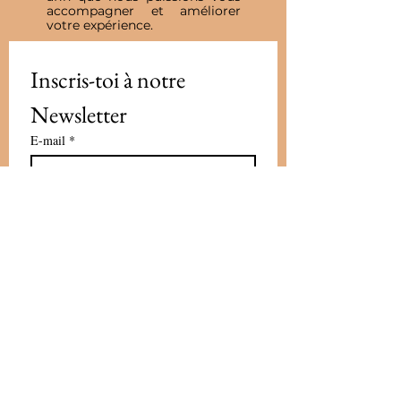
accompagner et améliorer
votre expérience.
Inscris-toi à notre 
Newsletter
E-mail
*
Valider
J'accepte de recevoir vos e-mails et 
confirme avoir pris connaissance 
de votre politique de 
confidentialité et mentions légales.
Vous pouvez vous désinscrire à 
tout moment en cliquant sur le lien 
présent dans nos emails
*