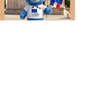
Accessibilité et inclusion
Coordonnées
♿️ Locaux accessibles aux personnes en
situation de handicap
Nous nous engageons à
rendre ce site accessible à
toutes et à tous, y compris aux
personnes en situation de
handicap.
Si vous rencontrez une
difficulté d’accès à un contenu
ou à une fonctionnalité,
n’hésitez pas à nous contacter
afin que nous puissions vous
accompagner et améliorer
votre expérience.