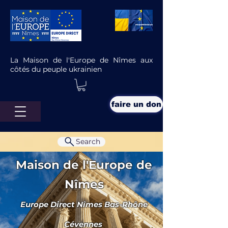
La Maison de l'Europe de Nîmes aux
côtés du peuple ukrainien
faire un don
Search
Maison de l'Europe de
Nîmes
Europe Direct Nîmes Bas-Rhône
Le projet de Certificat vert
numérique européen
Cévennes