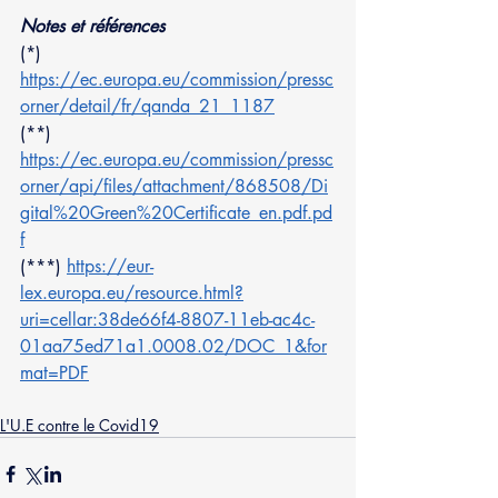
Notes et références
(*) 
https://ec.europa.eu/commission/pressc
orner/detail/fr/qanda_21_1187
(**) 
https://ec.europa.eu/commission/pressc
orner/api/files/attachment/868508/Di
gital%20Green%20Certificate_en.pdf.pd
f
(***) 
https://eur-
lex.europa.eu/resource.html?
uri=cellar:38de66f4-8807-11eb-ac4c-
01aa75ed71a1.0008.02/DOC_1&for
mat=PDF
L'U.E contre le Covid19