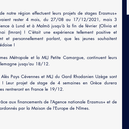
 notre région effectuent leurs projets de stages Erasmus+ 
evaient rester 4 mois, du 27/08 au 17/12/2021, mais 3 
ence à Lund et à Malmö jusqu’à la fin de février (Olivia et 
ai (Imran) ! C’était une expérience tellement positive et 
ent et personnellement parlant, que les jeunes souhaitent 
uédoise !
mes Métropole et la MLJ Petite Camargue, continuent leurs 
 Allemagne jusqu’au 18/12.
LJ Alès Pays Cévennes et MLJ du Gard Rhodanien Uzège sont 
 ! Leur projet de stage de 4 semaines en Grèce durera 
es rentreront en France le 19/12.
grâce aux financements de l’Agence nationale Erasmus+ et de 
coordonnés par la Maison de l’Europe de Nîmes.