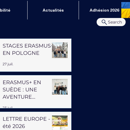
ilité
Actualités
Adhésion 2026
Search
STAGES ERASMUS+
EN POLOGNE
27 juil.
ERASMUS+ EN
SUÈDE : UNE
AVENTURE
PROFESSIONNELLE
23 juil.
ET HUMAINE
LETTRE EUROPE -
été 2026