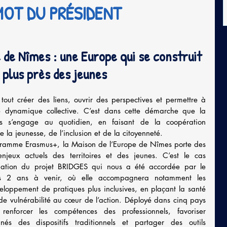
MOT DU PRÉSIDENT
 de Nîmes : une Europe qui se construit 
 plus près des jeunes
 tout créer des liens, ouvrir des perspectives et permettre à 
dynamique collective. C’est dans cette démarche que la 
 s’engage au quotidien, en faisant de la coopération 
 la jeunesse, de l’inclusion et de la citoyenneté.
ramme Erasmus+, la Maison de l’Europe de Nîmes porte des 
njeux actuels des territoires et des jeunes. C’est le cas 
nation du projet BRIDGES qui nous a été accordée par le 
 2 ans à venir, où elle accompagnera notamment les 
veloppement de pratiques plus inclusives, en plaçant la santé 
de vulnérabilité au cœur de l’action. Déployé dans cinq pays 
enforcer les compétences des professionnels, favoriser 
és des dispositifs traditionnels et partager des outils 