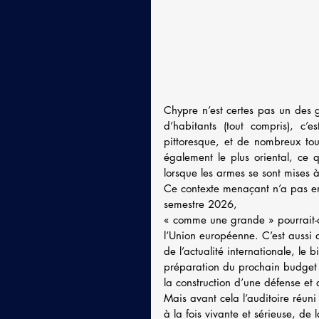
Chypre n’est certes pas un des 
d’habitants (tout compris), c’
pittoresque, et de nombreux tou
également le plus oriental, ce 
lorsque les armes se sont mises 
Ce contexte menaçant n’a pas e
semestre 2026, 
« comme une grande » pourrait-on
l’Union européenne. C’est aussi d
de l’actualité internationale, le 
préparation du prochain budget
la construction d’une défense et
Mais avant cela l’auditoire réun
à la fois vivante et sérieuse, de 