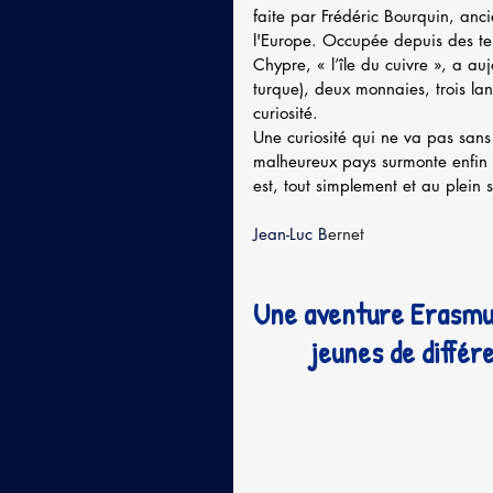
faite par Frédéric Bourquin, anc
l'Europe. Occupée depuis des tem
Chypre, « l’île du cuivre », a a
turque), deux monnaies, trois lan
curiosité.
Une curiosité qui ne va pas san
malheureux pays surmonte enfin s
est, tout simplement et au plein
Jean-Luc B
ernet
Une aventure Erasmus
jeunes de différ