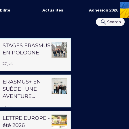
ilité
Actualités
Adhésion 2026
Search
STAGES ERASMUS+
EN POLOGNE
27 juil.
ERASMUS+ EN
SUÈDE : UNE
AVENTURE
PROFESSIONNELLE
23 juil.
ET HUMAINE
LETTRE EUROPE -
été 2026