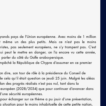
grands pays de l’Union européenne. Avec moins de 1 million 
est même un des plus petits. Mais ce n’est pas le moins 
ristes, pas seulement européens, ne s’y trompent pas. C’est 
qui peut le mettre en danger, on l’a encore vu cette année, 
à parler du côté du Golfe arabo-persique.
mpêché la République de Chypre d’assumer en ce premier 
 dire, son tour de rôle à la présidence du Conseil de 
e cela qu’il était question ce jeudi 25 juin. Malgré les aléas 
bilan des progrès réalisés n’est pas nul, tant dans la 
 européen (2028/2034) que pour continuer d’avancer dans 
 d’une sécurité européennes.
i pour échanger sur ce thème a pu jouir d’une présentation, 
la situation pour le moins inhabituelle de cette petite nation, 