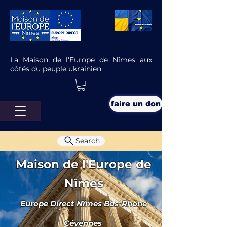
La Maison de l'Europe de Nîmes aux
côtés du peuple ukrainien
faire un don
Search
Maison de l'Europe de
Nîmes
Europe Direct Nîmes Bas-Rhône
Lettre Europe Juillet-Août 2021
Cévennes
Tribune : Pour donner des 