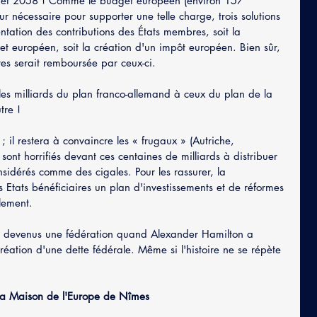
8 et 2058 ! Comme le budget européen (environ 157 
ur nécessaire pour supporter une telle charge, trois solutions 
ntation des contributions des États membres, soit la 
 européen, soit la création d'un impôt européen. Bien sûr, 
es serait remboursée par ceux-ci.
r les milliards du plan franco-allemand à ceux du plan de la 
tre !
; il restera à convaincre les « frugaux » (Autriche, 
ont horrifiés devant ces centaines de milliards à distribuer 
nsidérés comme des cigales. Pour les rassurer, la 
Etats bénéficiaires un plan d'investissements et de réformes 
lement.
nt devenus une fédération quand Alexander Hamilton a 
ation d'une dette fédérale. Même si l'histoire ne se répète 
 la Maison de l'Europe de Nîmes