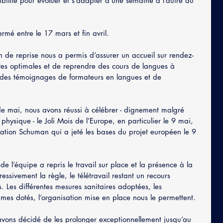
xibilité pour évoluer et s’adapter d’une semaine à l’autre au 
ermé entre le 17 mars et fin avril. 
n de reprise nous a permis d’assurer un accueil sur rendez-
res optimales et de reprendre des cours de langues à 
e des témoignages de formateurs en langues et de 
 de mai, nous avons réussi à célébrer - dignement malgré 
hysique - le Joli Mois de l’Europe, en particulier le 9 mai, 
ation Schuman qui a jeté les bases du projet européen le 9 
 de l’équipe a repris le travail sur place et la présence à la 
ssivement la règle, le télétravail restant un recours 
s. Les différentes mesures sanitaires adoptées, les 
es dotés, l’organisation mise en place nous le permettent. 
avons décidé de les prolonger exceptionnellement jusqu’au 