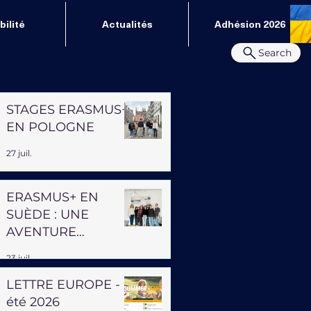
ilité
Actualités
Adhésion 2026
Search
STAGES ERASMUS+
EN POLOGNE
27 juil.
ERASMUS+ EN
SUÈDE : UNE
AVENTURE
PROFESSIONNELLE
23 juil.
ET HUMAINE
LETTRE EUROPE -
été 2026