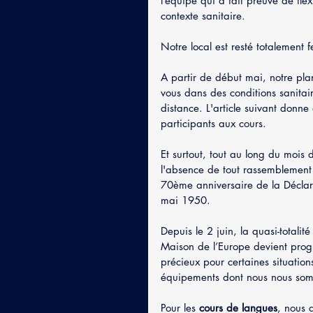
l’équipe qui a fait preuve de fle
contexte sanitaire.
Notre local est resté totalement f
A partir de début mai, notre pla
vous dans des conditions sanitai
distance. L'article suivant donn
participants aux cours.
Et surtout, tout au long du mois
l'absence de tout rassemblement p
70ème anniversaire de la Déclar
mai 1950.
Depuis le 2 juin, la quasi-totalité
Maison de l’Europe devient progre
précieux pour certaines situation
équipements dont nous nous somm
Pour les 
cours de langues
, nous 