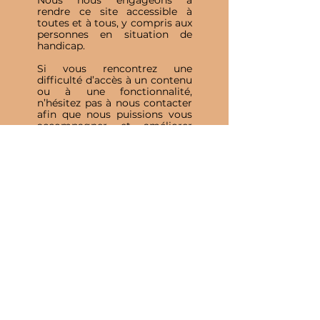
rendre ce site accessible à
toutes et à tous, y compris aux
personnes en situation de
handicap.
Si vous rencontrez une
difficulté d’accès à un contenu
ou à une fonctionnalité,
n’hésitez pas à nous contacter
afin que nous puissions vous
accompagner et améliorer
votre expérience.
Inscris-toi à notre 
Newsletter
E-mail
*
Valider
J'accepte de recevoir vos e-mails et 