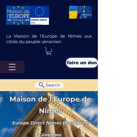
La Maison de l'Europe de Nîmes aux
côtés du peuple ukrainien
faire un don
Search
Maison de l'Europe de
Nîmes
Europe Direct Nîmes Bas-Rhône
Nos élus à la rencontre des
institutions européennes
Cévennes