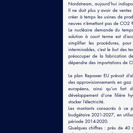
Nordstream, aujourd’hui indisp
Il ne doit plus y avoir de vente
créer à temps les usines de produ
neuves n’émettant pas de CO2 
Le nucléaire demande du temps 
solution à court terme est d’acc
simplifier les procédures, pour
interminables, c’est le but des te
préoccuper de la fabrication d
dépendre des importations de C
Le plan Repower EU prévoit d’ab
des approvisionnements en gaz e
européens, ainsi qu’un fort d
développement d’une filière 
stocker l’électricité.
Les montants consacrés à ce pl
budgétaire 2021-2027, en utilis
période 2014-2020.
Quelques chiffres : près de 40 m