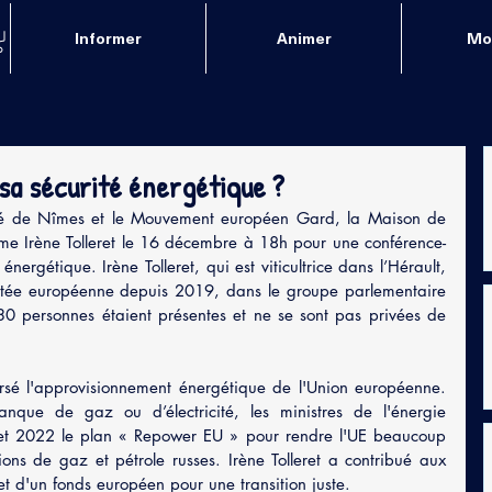
Informer
Animer
Mob
 sa sécurité énergétique ?
sité de Nîmes et le Mouvement européen Gard, la Maison de 
me Irène Tolleret le 16 décembre à 18h pour une conférence-
énergétique. Irène Tolleret, qui est viticultrice dans l’Hérault, 
utée européenne depuis 2019, dans le groupe parlementaire 
 personnes étaient présentes et ne se sont pas privées de 
sé l'approvisionnement énergétique de l'Union européenne. 
que de gaz ou d’électricité, les ministres de l'énergie 
let 2022 le plan « Repower EU » pour rendre l'UE beaucoup 
ns de gaz et pétrole russes. Irène Tolleret a contribué aux 
jet d'un fonds européen pour une transition juste.