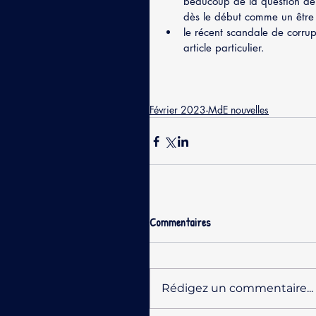
beaucoup de la question de 
dès le début comme un être 
le récent scandale de corru
article particulier.
Février 2023-MdE nouvelles
Commentaires
Rédigez un commentaire...