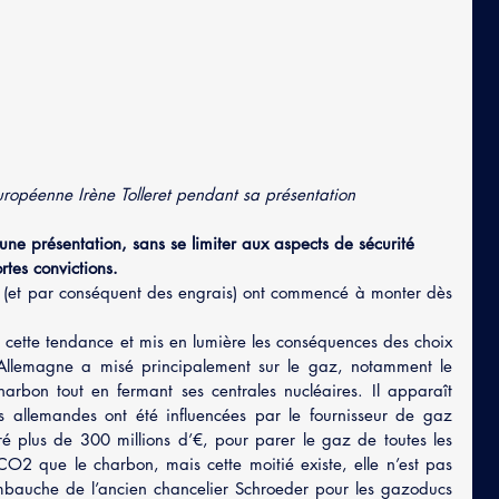
ropéenne Irène Tolleret pendant sa présentation
 une présentation, sans se limiter aux aspects de sécurité 
rtes convictions.
gaz (et par conséquent des engrais) ont commencé à monter dès 
cette tendance et mis en lumière les conséquences des choix 
’Allemagne a misé principalement sur le gaz, notamment le 
arbon tout en fermant ses centrales nucléaires. Il apparaît 
allemandes ont été influencées par le fournisseur de gaz 
 plus de 300 millions d’€, pour parer le gaz de toutes les 
CO2 que le charbon, mais cette moitié existe, elle n’est pas 
embauche de l’ancien chancelier Schroeder pour les gazoducs 