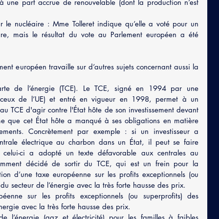
à une part accrue de renouvelable (dont la production n’est 
 le nucléaire : Mme Tolleret indique qu’elle a voté pour un 
re, mais le résultat du vote au Parlement européen a été 
nt européen travaille sur d’autres sujets concernant aussi la 
harte de l’énergie (TCE). Le TCE, signé en 1994 par une 
t ceux de l’UE) et entré en vigueur en 1998, permet à un 
 au TCE d'agir contre l'État hôte de son investissement devant 
time que cet État hôte a manqué à ses obligations en matière 
sements. Concrètement par exemple : si un investisseur a 
entrale électrique au charbon dans un État, il peut se faire 
 celui-ci a adopté un texte défavorable aux centrales au 
mment décidé de sortir du TCE, qui est un frein pour la 
tion d’une taxe européenne sur les profits exceptionnels (ou 
 du secteur de l’énergie avec la très forte hausse des prix.
enne sur les profits exceptionnels (ou superprofits) des 
nergie avec la très forte hausse des prix.
e l’énergie (gaz et électricité) pour les familles à faibles 