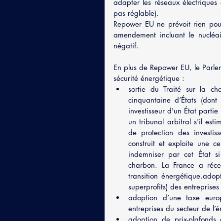
adapter les réseaux électriques 
pas réglable).
Repower EU ne prévoit rien pour
amendement incluant le nucléai
négatif.
En plus de Repower EU, le Parleme
sécurité énergétique :
sortie du Traité sur la c
cinquantaine d’États (don
investisseur d'un État partie
un tribunal arbitral s'il es
de protection des investis
construit et exploite une c
indemniser par cet État si
charbon. La France a réce
transition énergétique.adop
superprofits) des entreprises
adoption d’une taxe europé
entreprises du secteur de l’é
adoption de prix-plafonds d