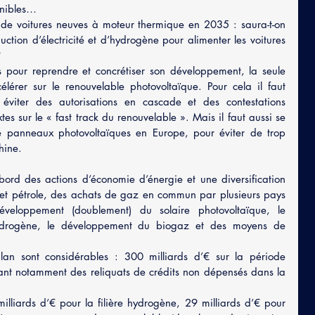
onibles…
s de voitures neuves à moteur thermique en 2035 : saura-t-on 
ction d’électricité et d’hydrogène pour alimenter les voitures 
?
pour reprendre et concrétiser son développement, la seule 
élérer sur le renouvelable photovoltaïque. Pour cela il faut 
 éviter des autorisations en cascade et des contestations 
xtes sur le « fast track du renouvelable ». Mais il faut aussi se 
e panneaux photovoltaïques en Europe, pour éviter de trop 
hine.
ord des actions d’économie d’énergie et une diversification 
t pétrole, des achats de gaz en commun par plusieurs pays 
éveloppement (doublement) du solaire photovoltaïque, le 
hydrogène, le développement du biogaz et des moyens de 
an sont considérables : 300 milliards d’€ sur la période 
ant notamment des reliquats de crédits non dépensés dans la 
illiards d’€ pour la filière hydrogène, 29 milliards d’€ pour 