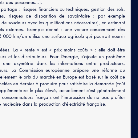
ts des personnes…).
partage : risques financiers ou techniques, gestion des sols, 
ues, risques de disparition de savoir-faire : par exemple 
 de soudeurs avec les qualifications nécessaires), en estimant 
coûts externes. Exemple donné : une voiture consommant des 
 000 km/an utilise une surface agricole qui pourrait nourrir 
éées. La « rente » est « prix moins coûts » : elle doit être 
rs et les distributeurs. Pour l’énergie, s’ajoute un problème 
 une asymétrie dans les informations entre producteurs, 
teurs. La Commission européenne prépare une réforme du 
tuellement le prix du marché en Europe est basé sur le coût de 
elées en dernier à produire pour satisfaire la demande (coût 
plémentaire le plus élevé, actuellement c’est généralement 
s consommateurs français ont l’impression de ne pas profiter 
e nucléaire dans la production d’électricité française.