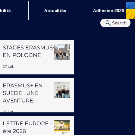
ilité
Actualités
Adhésion 2026
Search
STAGES ERASMUS+
EN POLOGNE
27 juil.
ERASMUS+ EN
SUÈDE : UNE
AVENTURE
PROFESSIONNELLE
23 juil.
ET HUMAINE
LETTRE EUROPE -
été 2026