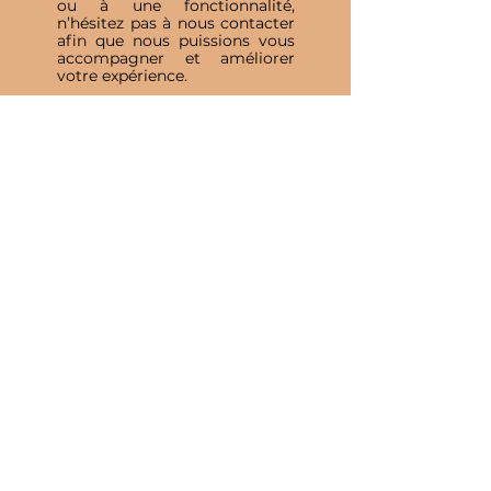
ou à une fonctionnalité,
n’hésitez pas à nous contacter
afin que nous puissions vous
accompagner et améliorer
votre expérience.
Inscris-toi à notre 
Newsletter
E-mail
*
Valider
J'accepte de recevoir vos e-mails et 
confirme avoir pris connaissance 
de votre politique de 
confidentialité et mentions légales.
Vous pouvez vous désinscrire à 
tout moment en cliquant sur le lien 