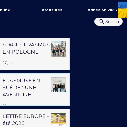
ilité
Actualités
Adhésion 2026
Search
STAGES ERASMUS+
EN POLOGNE
27 juil.
ERASMUS+ EN
SUÈDE : UNE
AVENTURE
PROFESSIONNELLE
23 juil.
ET HUMAINE
LETTRE EUROPE -
été 2026