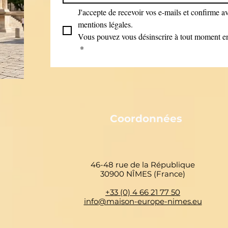
J'accepte de recevoir vos e-mails et confirme avo
mentions légales.
Vous pouvez vous désinscrire à tout moment en 
*
Coordonnées
46-48 rue de la République
30900 NÎMES (France)
+33 (0) 4 66 21 77 50
info@maison-europe-nimes.eu