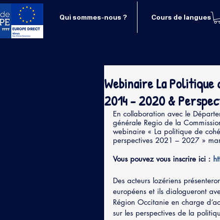
Qui sommes-nous ?
Cours de langues
Webinaire La Politique
2014 - 2020 & Perspec
En collaboration avec le Départe
générale Regio de la Commission
webinaire « La politique de coh
perspectives 2021 – 2027 » mard
Vous pouvez vous inscrire ici : 
h
Des acteurs lozériens présenteron
européens et ils dialogueront av
Région Occitanie en charge d’acc
sur les perspectives de la polit