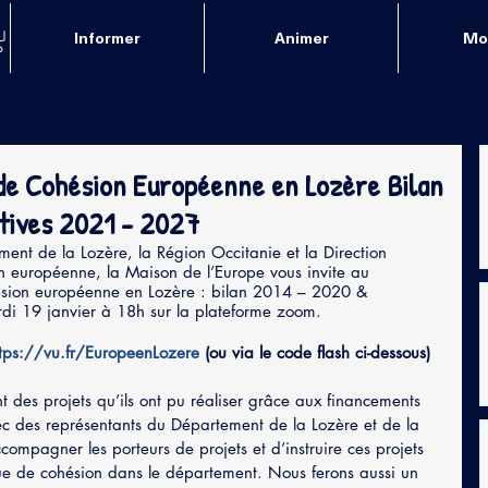
Informer
Animer
Mob
 de Cohésion Européenne en Lozère Bilan
tives 2021 - 2027
ment de la Lozère, la Région Occitanie et la Direction 
 européenne, la Maison de l’Europe vous invite au 
ésion européenne en Lozère : bilan 2014 – 2020 & 
i 19 janvier à 18h sur la plateforme zoom.
ttps://vu.fr/EuropeenLozere
 (ou via le code flash ci-dessous)
t des projets qu’ils ont pu réaliser grâce aux financements 
ec des représentants du Département de la Lozère et de la 
ompagner les porteurs de projets et d’instruire ces projets 
ique de cohésion dans le département. Nous ferons aussi un 