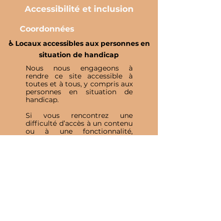
Accessibilité et inclusion
Coordonnées
♿️ Locaux accessibles aux personnes en
situation de handicap
Nous nous engageons à
rendre ce site accessible à
toutes et à tous, y compris aux
personnes en situation de
handicap.
Si vous rencontrez une
difficulté d’accès à un contenu
ou à une fonctionnalité,
n’hésitez pas à nous contacter
afin que nous puissions vous
accompagner et améliorer
votre expérience.
Inscris-toi à notre 
Newsletter