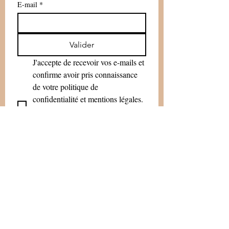
E-mail
*
Valider
J'accepte de recevoir vos e-mails et 
confirme avoir pris connaissance 
de votre politique de 
confidentialité et mentions légales.
Vous pouvez vous désinscrire à 
tout moment en cliquant sur le lien 
présent dans nos emails
*
46-48 rue de la République
30900 NÎMES (France)
+33 (0) 4 66 21 77 50
info@maison-europe-nimes.eu