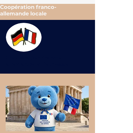
Coopération franco-
allemande locale
Coopération franco-
allemande et jeunesse