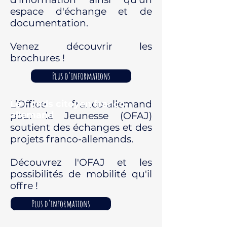
espace d'échange et de
documentation.
Venez découvrir les
brochures !
Plus d'informations
L’Office franco-allemand
Le Fonds citoyen franco-
allemand
pour la Jeunesse (OFAJ)
soutient des échanges et des
projets franco-allemands.
Découvrez l'OFAJ et les
possibilités de mobilité qu'il
offre !
Plus d'informations