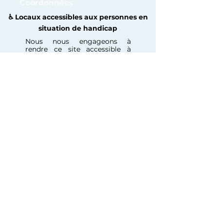
Coordonnées
♿️ Locaux accessibles aux personnes en
situation de handicap
Nous nous engageons à
rendre ce site accessible à
toutes et à tous, y compris aux
personnes en situation de
handicap.
Si vous rencontrez une
difficulté d’accès à un contenu
ou à une fonctionnalité,
n’hésitez pas à nous contacter
afin que nous puissions vous
accompagner et améliorer
votre expérience.
Inscris-toi à notre 
Newsletter
E-mail
*