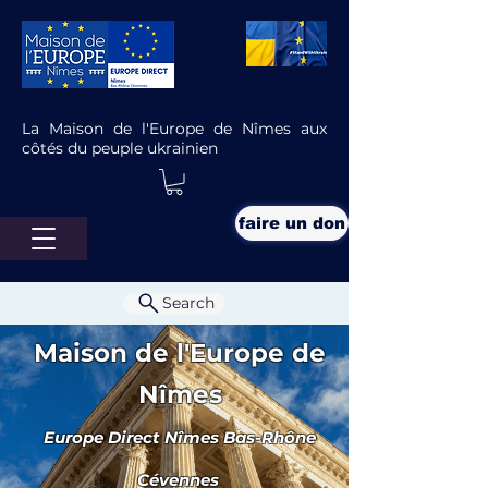
La Maison de l'Europe de Nîmes aux
côtés du peuple ukrainien
faire un don
Search
Maison de l'Europe de
Nîmes
Europe Direct Nîmes Bas-Rhône
Politique
Cévennes