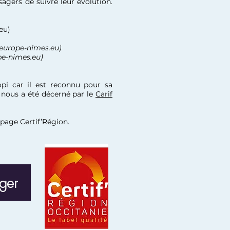
agers de suivre leur évolution.
eu
)
urope-nimes.eu
)
pe-nimes.eu
)
opi car il est reconnu pour sa
i nous a été décerné par le
Carif
page Certif’Région
.
rger