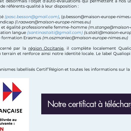
it désormais l’objet d’auto-évaluations qui permettent à nos us
e référents-qualité à leur disposition :
ité
(
pasc.besson@gmail.com
)
, (
p.besson@maison-europe-nimes.
handicap
(
l.raawan@maison-europe-nimes.eu
)
SE et égalité professionnelle femme–homme
(
m.stange@maison-e
rmation langue
(
santinastaiti@gmail.com
)
(
s.staiti@maison-euro
e formation Erasmus
(
m.oszmaniec@maison-europe-nimes.eu
)
décerné par la
région Occitanie
, il complète localement Quali
terrain et renforce ainsi notre identité locale. Le label Qualiop
anismes labellisés Certif’Région et toutes les informations sur la
Notre certificat à télécha