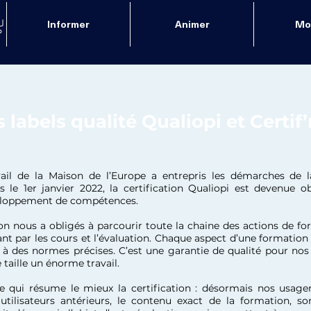
Informer
Animer
Mob
s labels qualité Qualiopi et Certif
ail de la Maison de l’Europe a entrepris les démarches de la
is le 1er janvier 2022, la certification Qualiopi est devenue o
eloppement de compétences.
n nous a obligés à parcourir toute la chaine des actions de for
ant par les cours et l’évaluation. Chaque aspect d’une formation
à des normes précises. C’est une garantie de qualité pour nos
taille un énorme travail.
re qui résume le mieux la certification : désormais nos usage
es utilisateurs antérieurs, le contenu exact de la formation, 