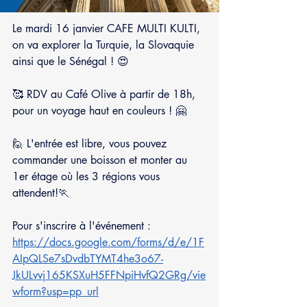
Le mardi 16 janvier CAFE MULTI KULTI, 
on va explorer la Turquie, la Slovaquie
ainsi que le Sénégal ! 😍
🥰 RDV au Café Olive à partir de 18h, 
pour un voyage haut en couleurs ! 🤗
🙋 L'entrée est libre, vous pouvez 
commander une boisson et monter au 
1er étage où les 3 régions vous 
attendent!🏃
Pour s'inscrire à l'événement : 
https://docs.google.com/forms/d/e/1F
AIpQLSe7sDvdbTYMT4he3o67-
JkULvvj165KSXuH5FFNpiHvfQ2GRg/vie
wform?usp=pp_url