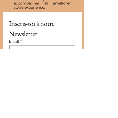
accompagner et améliorer
votre expérience.
Inscris-toi à notre 
Newsletter
E-mail
*
Valider
J'accepte de recevoir vos e-mails et 
confirme avoir pris connaissance 
de votre politique de 
confidentialité et mentions légales.
Vous pouvez vous désinscrire à 
tout moment en cliquant sur le lien 
présent dans nos emails
*