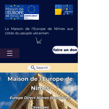
La Maison de l'Europe de Nîmes aux
côtés du peuple ukrainien
faire un don
Search
Maison de l'Europe de
Nîmes
Europe Direct Nîmes Bas-Rhône
Nouvelles mobilités urbaines, sur
1 ou 2 roues: quels statuts en
Cévennes