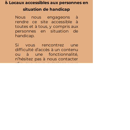
♿️ Locaux accessibles aux personnes en
situation de handicap
Nous nous engageons à
rendre ce site accessible à
toutes et à tous, y compris aux
personnes en situation de
handicap.
Si vous rencontrez une
difficulté d’accès à un contenu
ou à une fonctionnalité,
n’hésitez pas à nous contacter
afin que nous puissions vous
accompagner et améliorer
votre expérience.
Inscris-toi à notre 
Newsletter
E-mail
*