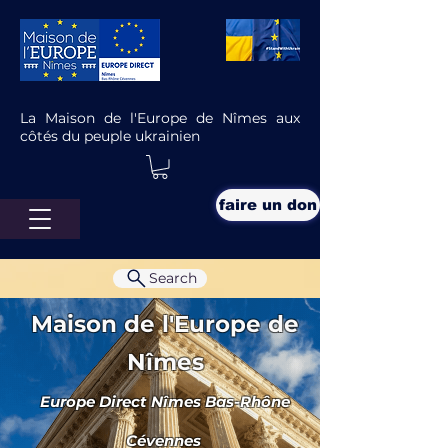
La Maison de l'Europe de Nîmes aux
côtés du peuple ukrainien
faire un don
Search
Maison de l'Europe de
Nîmes
Europe Direct Nîmes Bas-Rhône
Tribune : 2021, le parti
“EUROPTIMISTE” va-t-il prendre
Cévennes