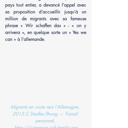
pays tout entier, a devancé l’appel avec 
sa proposition d’accueillir jusqu’à un 
million de migrants avec sa fameuse 
phrase « Wir schaffen das » - « on y 
arrivera », en quelque sorte un « Yes we 
can » à l’allemande.
Migrants en route vers l’Allemagne, 
2015.C.Stadler/Bwag — Travail 
personnel, 
https://commons.wikimedia.org