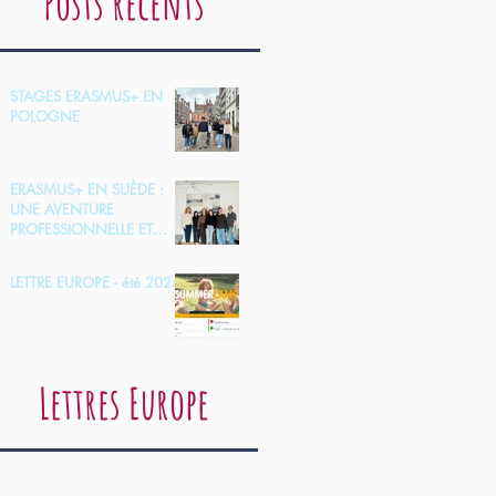
Posts récents
STAGES ERASMUS+ EN
POLOGNE
ERASMUS+ EN SUÈDE :
UNE AVENTURE
PROFESSIONNELLE ET
HUMAINE
LETTRE EUROPE - été 2026
Lettres Europe