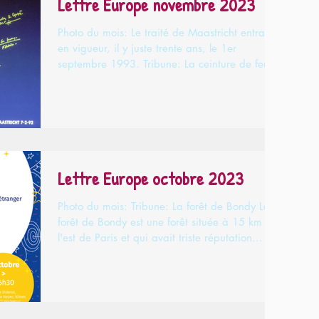
Lettre Europe novembre 2023
Photo du mois: Le traité de Maastricht entrait
en vigueur, il y juste trente ans, le 1er
septembre 1993. Tribune: La ceinture de feu
de...
Lettre Europe octobre 2023
Photo du mois: Tribune: La forêt de Bondy La
forêt de Bondy est une forêt située à 15 km à
l'est de Paris et qui avait triste réputation...