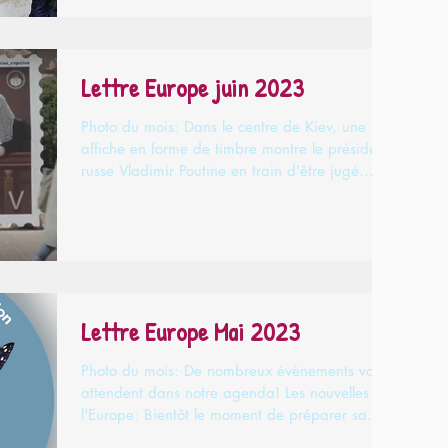
Lettre Europe juin 2023
Photo du mois: Dans le centre de Kiev, une
affiche en forme de timbre montre le président
russe Vladimir Poutine en train d'être jugé....
Lettre Europe Mai 2023
Photo du mois: De nombreux évènements vous
attendent dans notre agenda! Les nouvelles de
l'Europe: Bientôt le moment de préparer sa...