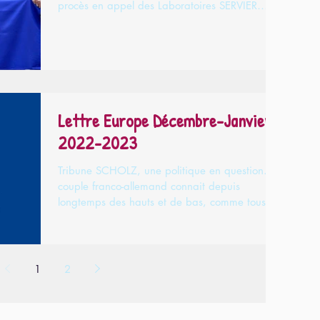
procès en appel des Laboratoires SERVIER
pour...
Lettre Europe Décembre-Janvier
2022-2023
Tribune SCHOLZ, une politique en question. Le
couple franco-allemand connait depuis
longtemps des hauts et de bas, comme tous les
vieux...
1
2