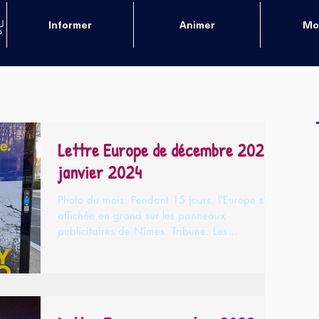
Informer
Animer
Mob
Lettre Europe de décembre 2023
janvier 2024
Photo du mois: Pendant 15 jours, l’Europe s’est
affichée en grand sur les panneaux
publicitaires de Nîmes. Tribune: Les
entrepreneurs de...