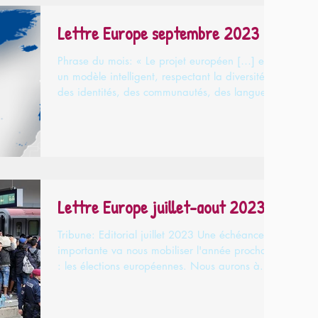
Lettre Europe septembre 2023
Phrase du mois: « Le projet européen […] est
un modèle intelligent, respectant la diversité
des identités, des communautés, des langues...
Lettre Europe juillet-aout 2023
Tribune: Editorial juillet 2023 Une échéance
importante va nous mobiliser l'année prochaine
: les élections européennes. Nous aurons à...