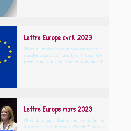
Lettre Europe avril 2023
Photo du mois: Les jeux olympiques et
paralympiques de Paris feront l’objet d’un
pavoisement aux couleurs européennes !
Tribune: Le...
Lettre Europe mars 2023
Photo du mois: Tribune: Faut-il modifier la
directive sur les lanceurs d’alerte ? Avec le