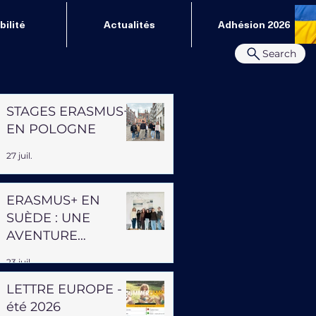
ilité
Actualités
Adhésion 2026
Search
STAGES ERASMUS+
EN POLOGNE
27 juil.
ERASMUS+ EN
SUÈDE : UNE
AVENTURE
PROFESSIONNELLE
23 juil.
ET HUMAINE
LETTRE EUROPE -
été 2026