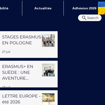
ilité
Actualités
Adhésion 2026
Search
STAGES ERASMUS+
EN POLOGNE
27 juil.
ERASMUS+ EN
SUÈDE : UNE
AVENTURE
PROFESSIONNELLE
23 juil.
ET HUMAINE
LETTRE EUROPE -
été 2026