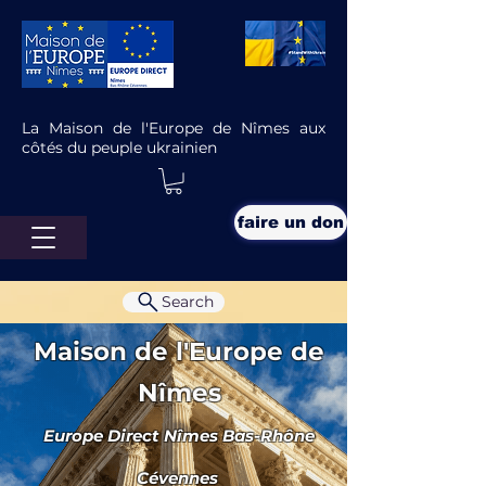
La Maison de l'Europe de Nîmes aux
côtés du peuple ukrainien
faire un don
Search
Maison de l'Europe de
Nîmes
Europe Direct Nîmes Bas-Rhône
Brexit encore: Galileo et le
Royaume-Uni
Cévennes