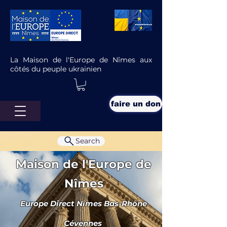
La Maison de l'Europe de Nîmes aux
côtés du peuple ukrainien
faire un don
Search
Maison de l'Europe de
Nîmes
Europe Direct Nîmes Bas-Rhône
Agenda juin 2019
Cévennes