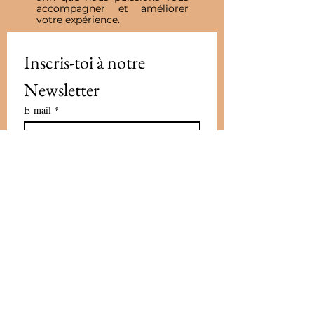
accompagner et améliorer
votre expérience.
Inscris-toi à notre 
Newsletter
E-mail
*
Valider
J'accepte de recevoir vos e-mails et 
confirme avoir pris connaissance 
de votre politique de 
confidentialité et mentions légales.
Vous pouvez vous désinscrire à 
tout moment en cliquant sur le lien 
présent dans nos emails
*