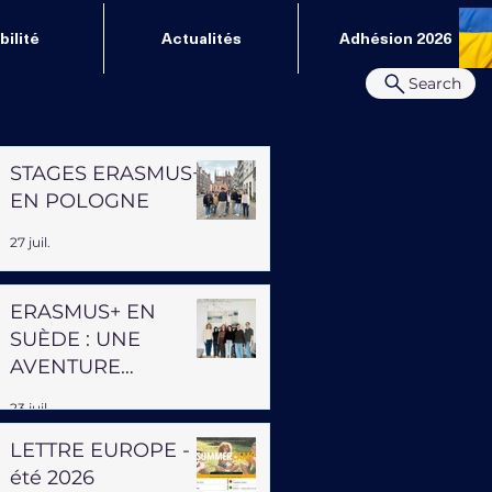
ilité
Actualités
Adhésion 2026
Search
STAGES ERASMUS+
EN POLOGNE
27 juil.
ERASMUS+ EN
SUÈDE : UNE
AVENTURE
PROFESSIONNELLE
23 juil.
ET HUMAINE
LETTRE EUROPE -
été 2026