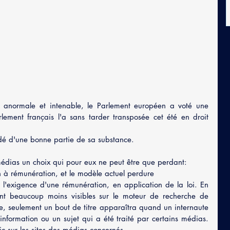
on anormale et intenable, le Parlement européen a voté une 
lement français l'a sans tarder transposée cet été en droit 
vidé d'une bonne partie de sa substance.
édias un choix qui pour eux ne peut être que perdant:
ion à rémunération, et le modèle actuel perdure
nt l'exigence d'une rémunération, en application de la loi. En 
ront beaucoup moins visibles sur le moteur de recherche de 
e, seulement un bout de titre apparaîtra quand un internaute 
information ou un sujet qui a été traité par certains médias. 
fic sur les sites des médias concernés.