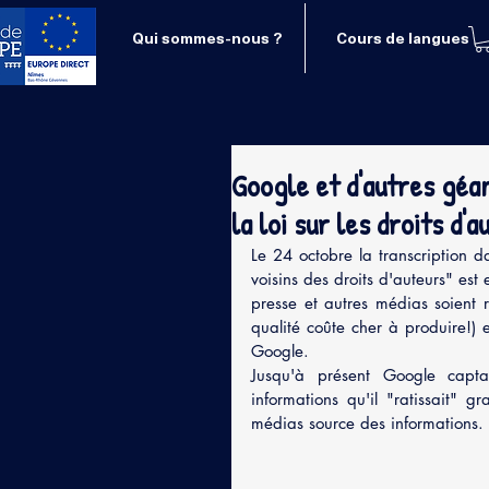
Qui sommes-nous ?
Cours de langues
Google et d'autres gé
la loi sur les droits d'a
Le 24 octobre la transcription da
voisins des droits d'auteurs" est
presse et autres médias soient r
qualité coûte cher à produire!) 
Google.
Jusqu'à présent Google captait
informations qu'il "ratissait" g
médias source des informations.