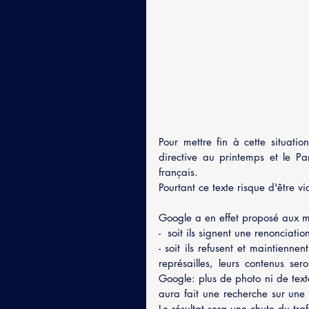
Pour mettre fin à cette situati
directive au printemps et le Par
français.
Pourtant ce texte risque d'être 
Google a en effet proposé aux m
-  soit ils signent une renonciat
- soit ils refusent et maintienne
représailles, leurs contenus se
Google: plus de photo ni de text
aura fait une recherche sur une 
Le résultat sera une chute du tra