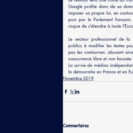
Google profite donc de sa domi
imposer sa propre loi, en contou
puis par le Parlement français
risque de s'étendre à toute l'Eur
Le secteur professionnel de la
publics à modifier les textes p
pas les contourner, abusant ains
concurrence libre et non faussé
La survie de médias indépendants 
la démocratie en France et en E
Novembre 2019
Commentaires