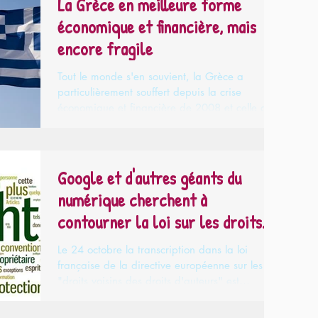
La Grèce en meilleure forme
économique et financière, mais
encore fragile
Tout le monde s'en souvient, la Grèce a
particulièrement souffert depuis la crise
économique et financière de 2008 et celle de
la zone...
Google et d'autres géants du
numérique cherchent à
contourner la loi sur les droits
d'auteu
Le 24 octobre la transcription dans la loi
française de la directive européenne sur les
"droits voisins des droits d'auteurs" est
entrée...