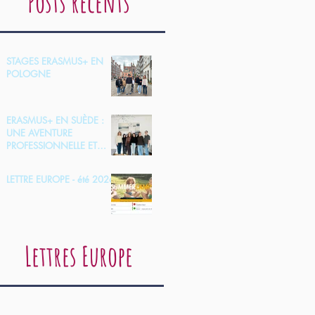
Posts récents
STAGES ERASMUS+ EN
POLOGNE
ERASMUS+ EN SUÈDE :
UNE AVENTURE
PROFESSIONNELLE ET
HUMAINE
LETTRE EUROPE - été 2026
Lettres Europe