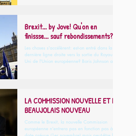
Brexit... by Jove! Qu'on en
finissse... sauf rebondissements?
Les choses s'accélèrent: est-on entré dans la
dernière ligne droite vers la sortie du Royaume-
Uni de l'Union européenne? Boris Johnson a...
LA COMMISSION NOUVELLE ET LE
BEAUJOLAIS NOUVEAU
Comme le Brexit, la nouvelle Commission
européenne n'entrera pas en fonction pas à la
date prévue (1er novembre) mais peut-être le