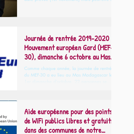
1er...
Journée de rentrée 2019-2020 du
Mouvement européen Gard (MEF-
30), dimanche 6 octobre au Mas
Madagasc
Comme chaque année, la journée de rentrée
du MEF-30 a eu lieu au Mas Madagascar le
1er dimanche d’octobre. 22 personnes se
sont...
Aide européenne pour des points
de WiFi publics libres et gratuits
dans des communes de notre