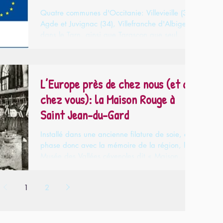
région
Quatre communes d'Occitanie: Villevieille (30),
Agde et Juvignac (34), Villefranche d'Albigeois
dans le Tarn, ainsi que Tarascon que seul...
L’Europe près de chez nous (et de
chez vous): la Maison Rouge à
Saint Jean-du-Gard
Installé dans une ancienne filature de soie, en
phase donc avec la mémoire de la région, le
Musée des Vallées cévenoles dit « Maison...
1
2