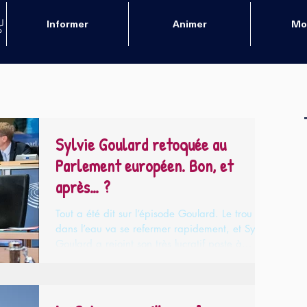
Informer
Animer
Mob
Sylvie Goulard retoquée au
Parlement européen. Bon, et
après… ?
Tout a été dit sur l’épisode Goulard. Le trou
dans l’eau va se refermer rapidement, et Sylvie
Goulard a rejoint son très lucratif poste à...