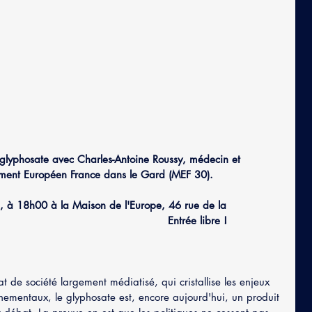
ement Européen France dans le Gard (MEF 30). 
                                               Entrée libre !
t de société largement médiatisé, qui cristallise les enjeux 
ementaux, le glyphosate est, encore aujourd'hui, un produit 