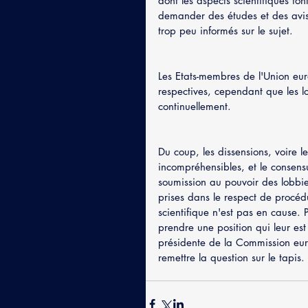
dont les aspects scientifiques fo
demander des études et des avis 
trop peu informés sur le sujet. 
Les Etats-membres de l'Union eur
respectives, cependant que les lo
continuellement. 
Du coup, les dissensions, voire 
incompréhensibles, et le consensus
soumission au pouvoir des lobbies
prises dans le respect de procédu
scientifique n'est pas en cause. P
prendre une position qui leur es
présidente de la Commission eu
remettre la question sur le tapis.