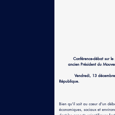
           Conférence-débat sur le glyphosate avec Charles-Antoine Roussy, médecin et            
       ancien Président du Mouv
            Vendredi, 13 décembre, à 18h00 à la Maison de l'Europe, 46 rue de la 
République.                             
Bien qu'il soit au cœur d'un déba
économiques, sociaux et environn