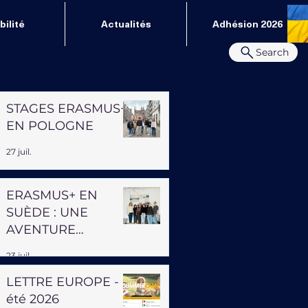
ilité
Actualités
Adhésion 2026
Search
STAGES ERASMUS+
EN POLOGNE
27 juil.
ERASMUS+ EN
SUÈDE : UNE
AVENTURE
PROFESSIONNELLE
23 juil.
ET HUMAINE
LETTRE EUROPE -
été 2026