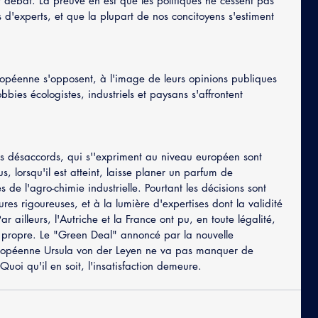
nt débat. La preuve en est que les politiques ne cessent pas 
d'experts, et que la plupart de nos concitoyens s'estiment 
opéenne s'opposent, à l'image de leurs opinions publiques 
bbies écologistes, industriels et paysans s'affrontent 
les désaccords, qui s''expriment au niveau européen sont 
, lorsqu'il est atteint, laisse planer un parfum de 
 de l'agro-chimie industrielle. Pourtant les décisions sont 
res rigoureuses, et à la lumière d'expertises dont la validité 
ar ailleurs, l'Autriche et la France ont pu, en toute légalité, 
t propre. Le "Green Deal" annoncé par la nouvelle 
ropéenne Ursula von der Leyen ne va pas manquer de 
 Quoi qu'il en soit, l'insatisfaction demeure. 